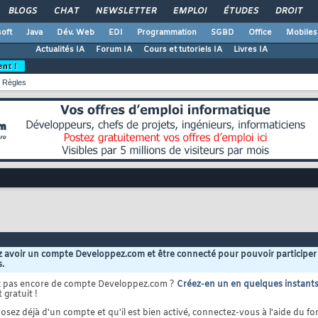
BLOGS
CHAT
NEWSLETTER
EMPLOI
ÉTUDES
DROIT
oft
Java
Dév. Web
EDI
Programmation
SGBD
Office
Mobiles
Actualités IA
Forum IA
Cours et tutoriels IA
Livres IA
ent !
Règles
 avoir un compte Developpez.com et être connecté pour pouvoir participer
s.
z pas encore de compte Developpez.com ?
Créez-en un en quelques instant
 gratuit !
osez déjà d'un compte et qu'il est bien activé, connectez-vous à l'aide du for