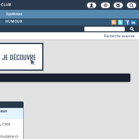
CLUB
Systèmes
O
HUMOUR
Recherche avancée
 aux
s
, c'est
mulaire ci-