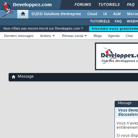
FORUMS
TUTORIELS
FAQ
DI/DSI Solutions d'entreprise
Cloud
IA
ALM
Micros
TUTORIELS
FAQ
WEBIN
Vous n'êtes pas encore inscrit sur Developpez.com ?
Inscrivez-vous gratuitem
Derniers messages
Actions
Réseau social
Blogs
Agenda
Chat
Message
Message
Vous devez
discussion
Vous n'ave
entièrement
Si vous disp