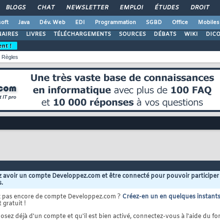
BLOGS
CHAT
NEWSLETTER
EMPLOI
ÉTUDES
DROIT
oft
Java
Dév. Web
EDI
Programmation
SGBD
Office
Mobiles
AIRES
LIVRES
TÉLÉCHARGEMENTS
SOURCES
DÉBATS
WIKI
DIC
ent !
Règles
 avoir un compte Developpez.com et être connecté pour pouvoir participer
s.
z pas encore de compte Developpez.com ?
Créez-en un en quelques instant
 gratuit !
osez déjà d'un compte et qu'il est bien activé, connectez-vous à l'aide du for