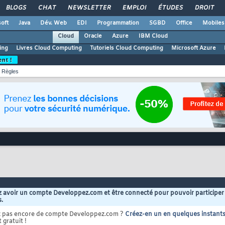
BLOGS
CHAT
NEWSLETTER
EMPLOI
ÉTUDES
DROIT
oft
Java
Dév. Web
EDI
Programmation
SGBD
Office
Mobiles
Cloud
Oracle
Azure
IBM Cloud
ing
Livres Cloud Computing
Tutoriels Cloud Computing
Microsoft Azure
ent !
Règles
 avoir un compte Developpez.com et être connecté pour pouvoir participer
s.
z pas encore de compte Developpez.com ?
Créez-en un en quelques instant
 gratuit !