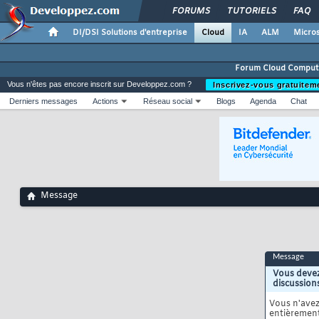
FORUMS
TUTORIELS
FAQ
DI/DSI Solutions d'entreprise
Cloud
IA
ALM
Micros
Forum Cloud Comput
Vous n'êtes pas encore inscrit sur Developpez.com ?
Inscrivez-vous gratuitem
Derniers messages
Actions
Réseau social
Blogs
Agenda
Chat
Message
Message
Vous devez
discussion
Vous n'ave
entièrement