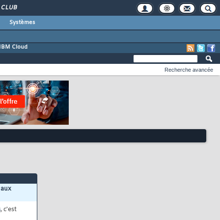
CLUB
Systèmes
IBM Cloud
Recherche avancée
 aux
s
, c'est