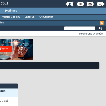
CLUB
Systèmes
Visual Basic 6
Lazarus
Qt Creator
ains
Recherche avancée
 aux
s
, c'est