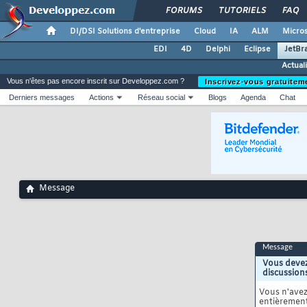
FORUMS
TUTORIELS
FAQ
DI/DSI Solutions d'entreprise
Cloud
IA
ALM
Micros
EDI
4D
Delphi
Eclipse
JetBr
Actual
Vous n'êtes pas encore inscrit sur Developpez.com ?
Inscrivez-vous gratuitem
Derniers messages
Actions
Réseau social
Blogs
Agenda
Chat
Message
Message
Vous devez
discussion
Vous n'ave
entièrement