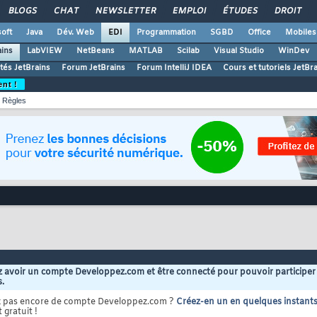
BLOGS
CHAT
NEWSLETTER
EMPLOI
ÉTUDES
DROIT
oft
Java
Dév. Web
EDI
Programmation
SGBD
Office
Mobiles
ains
LabVIEW
NetBeans
MATLAB
Scilab
Visual Studio
WinDev
ités JetBrains
Forum JetBrains
Forum IntelliJ IDEA
Cours et tutoriels JetBr
ent !
Règles
 avoir un compte Developpez.com et être connecté pour pouvoir participer
s.
z pas encore de compte Developpez.com ?
Créez-en un en quelques instant
 gratuit !