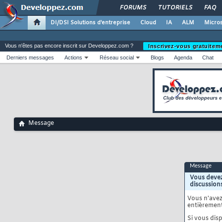
FORUMS
TUTORIELS
FAQ
DI/DSI Solutions d'entreprise
Cloud
IA
ALM
Micros
Vous n'êtes pas encore inscrit sur Developpez.com ?
Inscrivez-vous gratuitem
Derniers messages
Actions
Réseau social
Blogs
Agenda
Chat
Message
Message
Vous devez
discussion
Vous n'ave
entièrement
Si vous disp