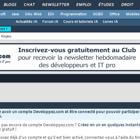
BLOGS
CHAT
NEWSLETTER
EMPLOI
ÉTUDES
DROIT
oft
Java
Dév. Web
EDI
Programmation
SGBD
Office
Mobiles
Actualités IA
Forum IA
Cours et tutoriels IA
Livres IA
ent !
Règles
 avoir un compte Developpez.com et être connecté pour pouvoir participer
s.
z pas encore de compte Developpez.com ?
Créez-en un en quelques instant
 gratuit !
osez déjà d'un compte et qu'il est bien activé, connectez-vous à l'aide du for