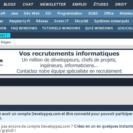
BLOGS
CHAT
NEWSLETTER
EMPLOI
ÉTUDES
DROIT
oft
Java
Dév. Web
EDI
Programmation
SGBD
Office
Mobiles
ac
Raspberry Pi
Réseau
Green IT
Sécurité
Systèmes embarqués
ION
FAQ WINDOWS
TUTORIELS WINDOWS
QUIZ WINDOWS
LOGICIE
ent !
Règles
 avoir un compte Developpez.com et être connecté pour pouvoir participer
s.
z pas encore de compte Developpez.com ?
Créez-en un en quelques instant
 gratuit !