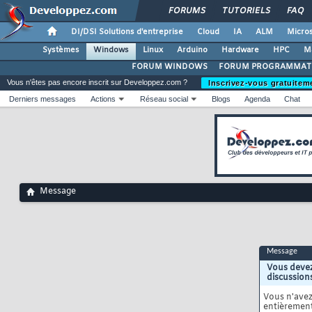
FORUMS
TUTORIELS
FAQ
DI/DSI Solutions d'entreprise
Cloud
IA
ALM
Micros
Systèmes
Windows
Linux
Arduino
Hardware
HPC
M
FORUM WINDOWS
FORUM PROGRAMMAT
Vous n'êtes pas encore inscrit sur Developpez.com ?
Inscrivez-vous gratuitem
Derniers messages
Actions
Réseau social
Blogs
Agenda
Chat
Message
Message
Vous devez
discussion
Vous n'ave
entièrement