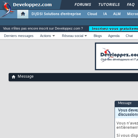
FORUMS
TUTORIELS
FAQ
DI/DSI Solutions d'entreprise
Cloud
IA
ALM
Micros
Vous n'êtes pas encore inscrit sur Developpez.com ?
Inscrivez-vous gratuitem
Derniers messages
Actions
Réseau social
Blogs
Agenda
Chat
Message
Message
Vous devez
discussion
Vous n'ave
entièrement
Si vous disp