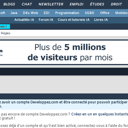
BLOGS
CHAT
NEWSLETTER
EMPLOI
ÉTUDES
DROIT
oft
Java
Dév. Web
EDI
Programmation
SGBD
Office
Mobiles
Actualités IA
Forum IA
Cours et tutoriels IA
Livres IA
ent !
Règles
 avoir un compte Developpez.com et être connecté pour pouvoir participer
s.
z pas encore de compte Developpez.com ?
Créez-en un en quelques instant
 gratuit !
osez déjà d'un compte et qu'il est bien activé, connectez-vous à l'aide du for