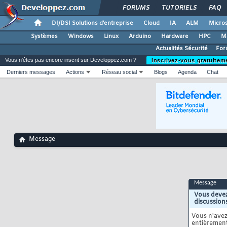
FORUMS
TUTORIELS
FAQ
DI/DSI Solutions d'entreprise
Cloud
IA
ALM
Micros
Systèmes
Windows
Linux
Arduino
Hardware
HPC
M
Actualités Sécurité
For
Vous n'êtes pas encore inscrit sur Developpez.com ?
Inscrivez-vous gratuitem
Derniers messages
Actions
Réseau social
Blogs
Agenda
Chat
Message
Message
Vous devez
discussion
Vous n'ave
entièrement