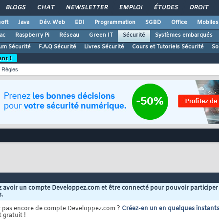
BLOGS
CHAT
NEWSLETTER
EMPLOI
ÉTUDES
DROIT
oft
Java
Dév. Web
EDI
Programmation
SGBD
Office
Mobiles
ac
Raspberry Pi
Réseau
Green IT
Sécurité
Systèmes embarqués
um Sécurité
F.A.Q Sécurité
Livres Sécurité
Cours et Tutoriels Sécurité
So
ent !
Règles
 avoir un compte Developpez.com et être connecté pour pouvoir participer
s.
z pas encore de compte Developpez.com ?
Créez-en un en quelques instant
 gratuit !