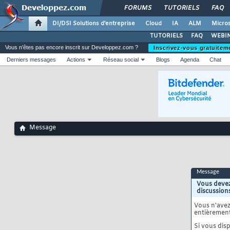
FORUMS
TUTORIELS
FAQ
DI/DSI Solutions d'entreprise
Cloud
IA
ALM
Micros
TUTORIELS
FAQ
WEBIN
Vous n'êtes pas encore inscrit sur Developpez.com ?
Inscrivez-vous gratuitem
Derniers messages
Actions
Réseau social
Blogs
Agenda
Chat
Message
Message
Vous devez
discussion
Vous n'ave
entièrement
Si vous disp