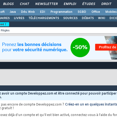
BLOGS
CHAT
NEWSLETTER
EMPLOI
ÉTUDES
DROIT
oft
Java
Dév. Web
EDI
Programmation
SGBD
Office
Mobiles
AIRES
LIVRES
TÉLÉCHARGEMENTS
SOURCES
DÉBATS
WIKI
DIC
ent !
Règles
 avoir un compte Developpez.com et être connecté pour pouvoir participer
s.
z pas encore de compte Developpez.com ?
Créez-en un en quelques instant
 gratuit !
osez déjà d'un compte et qu'il est bien activé, connectez-vous à l'aide du for