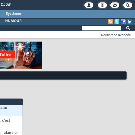
CLUB
Systèmes
O
HUMOUR
Recherche avancée
 aux
s
, c'est
mulaire ci-