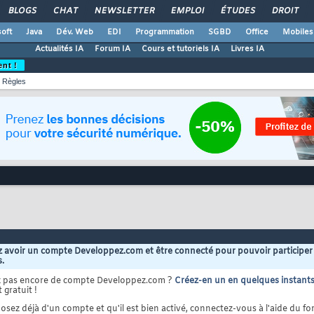
BLOGS
CHAT
NEWSLETTER
EMPLOI
ÉTUDES
DROIT
oft
Java
Dév. Web
EDI
Programmation
SGBD
Office
Mobiles
Actualités IA
Forum IA
Cours et tutoriels IA
Livres IA
ent !
Règles
 avoir un compte Developpez.com et être connecté pour pouvoir participer
s.
z pas encore de compte Developpez.com ?
Créez-en un en quelques instant
 gratuit !
osez déjà d'un compte et qu'il est bien activé, connectez-vous à l'aide du for