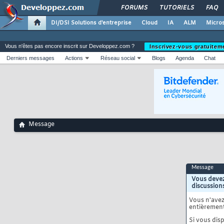
FORUMS
TUTORIELS
FAQ
DI/DSI Solutions d'entreprise
Cloud
IA
ALM
Micros
Vous n'êtes pas encore inscrit sur Developpez.com ?
Inscrivez-vous gratuitem
Derniers messages
Actions
Réseau social
Blogs
Agenda
Chat
Message
Message
Vous devez
discussion
Vous n'ave
entièrement
Si vous disp