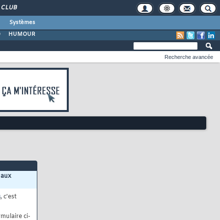
CLUB
Systèmes
O
HUMOUR
Recherche avancée
 aux
s
, c'est
mulaire ci-