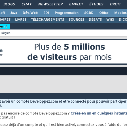
BLOGS
CHAT
NEWSLETTER
EMPLOI
ÉTUDES
DROIT
oft
Java
Dév. Web
EDI
Programmation
SGBD
Office
Mobiles
AIRES
LIVRES
TÉLÉCHARGEMENTS
SOURCES
DÉBATS
WIKI
DIC
ent !
Règles
 avoir un compte Developpez.com et être connecté pour pouvoir participer
s.
z pas encore de compte Developpez.com ?
Créez-en un en quelques instant
 gratuit !
osez déjà d'un compte et qu'il est bien activé, connectez-vous à l'aide du for