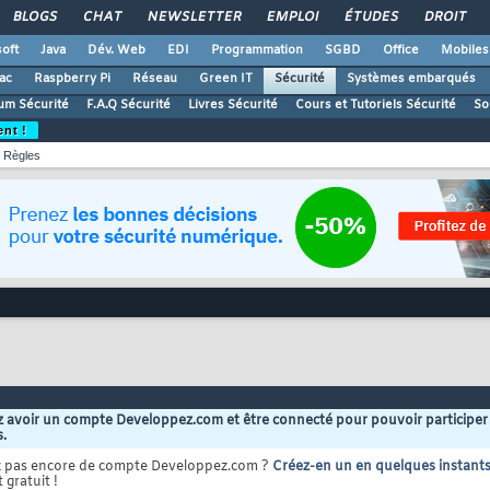
BLOGS
CHAT
NEWSLETTER
EMPLOI
ÉTUDES
DROIT
oft
Java
Dév. Web
EDI
Programmation
SGBD
Office
Mobiles
ac
Raspberry Pi
Réseau
Green IT
Sécurité
Systèmes embarqués
um Sécurité
F.A.Q Sécurité
Livres Sécurité
Cours et Tutoriels Sécurité
So
ent !
Règles
 avoir un compte Developpez.com et être connecté pour pouvoir participer
s.
z pas encore de compte Developpez.com ?
Créez-en un en quelques instant
 gratuit !