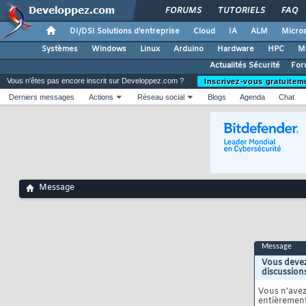
FORUMS
TUTORIELS
FAQ
DI/DSI Solutions d'entreprise
Cloud
IA
ALM
Micros
Systèmes
Windows
Linux
Arduino
Hardware
HPC
M
Actualités Sécurité
For
Vous n'êtes pas encore inscrit sur Developpez.com ?
Inscrivez-vous gratuitem
Derniers messages
Actions
Réseau social
Blogs
Agenda
Chat
Message
Message
Vous devez
discussion
Vous n'ave
entièrement