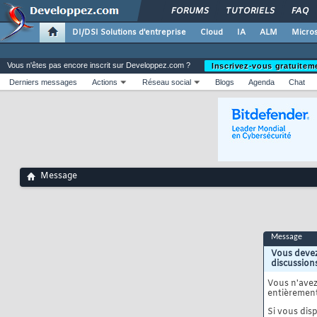
FORUMS
TUTORIELS
FAQ
DI/DSI Solutions d'entreprise
Cloud
IA
ALM
Micros
Vous n'êtes pas encore inscrit sur Developpez.com ?
Inscrivez-vous gratuitem
Derniers messages
Actions
Réseau social
Blogs
Agenda
Chat
Message
Message
Vous devez
discussion
Vous n'ave
entièrement
Si vous disp