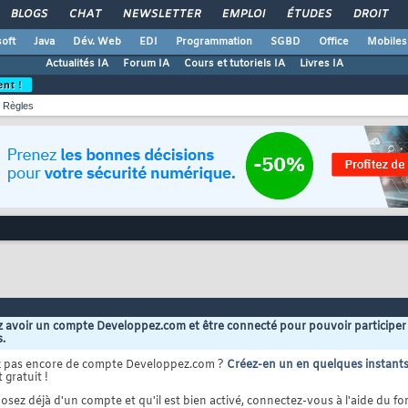
BLOGS
CHAT
NEWSLETTER
EMPLOI
ÉTUDES
DROIT
oft
Java
Dév. Web
EDI
Programmation
SGBD
Office
Mobiles
Actualités IA
Forum IA
Cours et tutoriels IA
Livres IA
ent !
Règles
 avoir un compte Developpez.com et être connecté pour pouvoir participer
s.
z pas encore de compte Developpez.com ?
Créez-en un en quelques instant
 gratuit !
osez déjà d'un compte et qu'il est bien activé, connectez-vous à l'aide du for