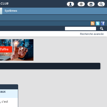
CLUB
Systèmes
Recherche avancée
 aux
s
, c'est