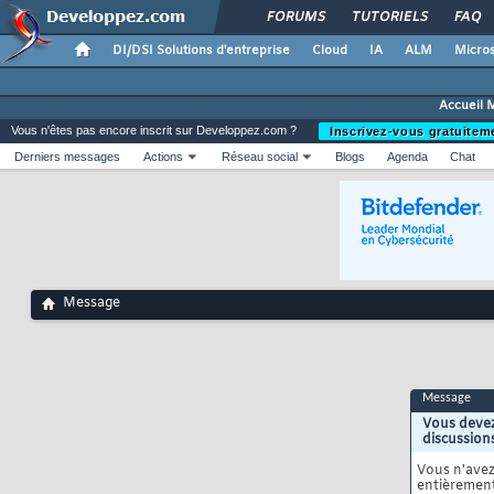
FORUMS
TUTORIELS
FAQ
DI/DSI Solutions d'entreprise
Cloud
IA
ALM
Micros
Accueil 
Vous n'êtes pas encore inscrit sur Developpez.com ?
Inscrivez-vous gratuitem
Derniers messages
Actions
Réseau social
Blogs
Agenda
Chat
Message
Message
Vous devez
discussion
Vous n'ave
entièrement