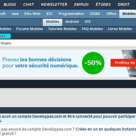
BLOGS
CHAT
NEWSLETTER
EMPLOI
ÉTUDES
DROIT
oft
Java
Dév. Web
EDI
Programmation
SGBD
Office
Mobiles
Mobiles
Android
iOS
Mobiles
Forums Mobiles
Tutoriels Mobiles
FAQ Mobiles
Livres Mobiles
ent !
Règles
 avoir un compte Developpez.com et être connecté pour pouvoir participer
s.
z pas encore de compte Developpez.com ?
Créez-en un en quelques instant
 gratuit !