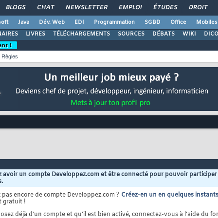
BLOGS
CHAT
NEWSLETTER
EMPLOI
ÉTUDES
DROIT
oft
Java
Dév. Web
EDI
Programmation
SGBD
Office
Mobiles
AIRES
LIVRES
TÉLÉCHARGEMENTS
SOURCES
DÉBATS
WIKI
DIC
ent !
Règles
 avoir un compte Developpez.com et être connecté pour pouvoir participer
s.
z pas encore de compte Developpez.com ?
Créez-en un en quelques instant
 gratuit !
osez déjà d'un compte et qu'il est bien activé, connectez-vous à l'aide du for