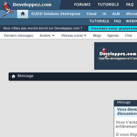
FORUMS
TUTORIELS
FAQ
DI/DSI Solutions d'entreprise
Cloud
IA
ALM
Micros
TUTORIELS
FAQ
WEBIN
Vous n'êtes pas encore inscrit sur Developpez.com ?
Inscrivez-vous gratuitem
Derniers messages
Actions
Réseau social
Blogs
Agenda
Chat
Message
Message
Vous devez
discussion
Vous n'ave
entièrement
Si vous disp