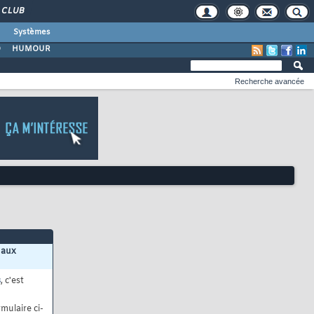
CLUB
Systèmes
O
HUMOUR
Recherche avancée
 aux
s
, c'est
mulaire ci-