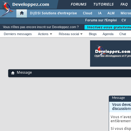
FORUMS
TUTORIELS
FAQ
DI/DSI Solutions d'entreprise
Cloud
IA
ALM
Micros
Forums sur l'Emploi
CV
Vous n'êtes pas encore inscrit sur Developpez.com ?
Inscrivez-vous gratuitem
Derniers messages
Actions
Réseau social
Blogs
Agenda
Chat
Message
Message
Vous devez
discussion
Vous n'ave
entièrement
Si vous disp