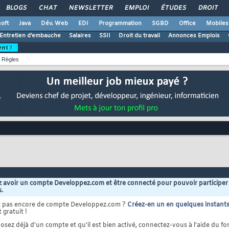
BLOGS
CHAT
NEWSLETTER
EMPLOI
ÉTUDES
DROIT
oft
Java
Dév. Web
EDI
Programmation
SGBD
Office
Mobiles
Entretien d'embauche
Salaires
SSII
Droit du travail
Annonces Emplois
ent !
Règles
 avoir un compte Developpez.com et être connecté pour pouvoir participer
s.
z pas encore de compte Developpez.com ?
Créez-en un en quelques instant
 gratuit !
osez déjà d'un compte et qu'il est bien activé, connectez-vous à l'aide du for