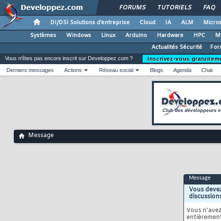
FORUMS
TUTORIELS
FAQ
DI/DSI Solutions d'entreprise
Cloud
IA
ALM
Micros
Systèmes
Windows
Linux
Arduino
Hardware
HPC
M
Actualités Sécurité
For
Vous n'êtes pas encore inscrit sur Developpez.com ?
Inscrivez-vous gratuitem
Derniers messages
Actions
Réseau social
Blogs
Agenda
Chat
Message
Message
Vous devez
discussion
Vous n'ave
entièrement