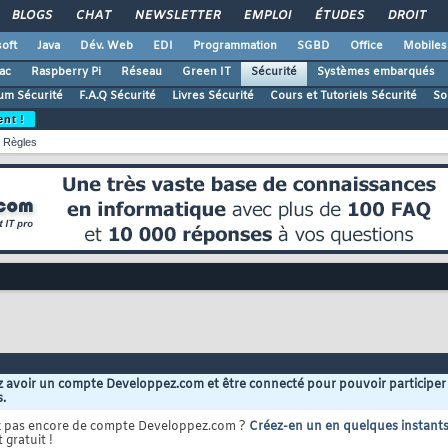
BLOGS
CHAT
NEWSLETTER
EMPLOI
ÉTUDES
DROIT
oft
Java
Dév. Web
EDI
Programmation
SGBD
Office
Mobiles
ac
Raspberry Pi
Réseau
Green IT
Sécurité
Systèmes embarqués
um Sécurité
F.A.Q Sécurité
Livres Sécurité
Cours et Tutoriels Sécurité
So
ent !
Règles
 avoir un compte Developpez.com et être connecté pour pouvoir participer
s.
z pas encore de compte Developpez.com ?
Créez-en un en quelques instant
 gratuit !