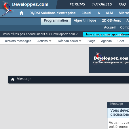
FORUMS
TUTORIELS
FAQ
DI/DSI Solutions d'entreprise
Cloud
IA
ALM
Micros
Programmation
Algorithmique
2D-3D-Jeux
A
Accueil
Compa
Vous n'êtes pas encore inscrit sur Developpez.com ?
Inscrivez-vous gratuitem
Derniers messages
Actions
Réseau social
Blogs
Agenda
Chat
Message
Message
Vous devez
discussion
Vous n'ave
entièrement