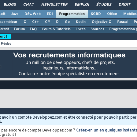
BLOGS
CHAT
NEWSLETTER
EMPLOI
ÉTUDES
DROIT
oft
Java
Dév. Web
EDI
Programmation
SGBD
Office
Mobiles
ssembleur
C
C++
C#
D
Go
Kotlin
Objective C
Pascal
Pe
ratif
Forum
FAQ
Cours & Tutoriels
Livres
Sources
Programmation p
ent !
Règles
 avoir un compte Developpez.com et être connecté pour pouvoir participer
s.
z pas encore de compte Developpez.com ?
Créez-en un en quelques instant
 gratuit !