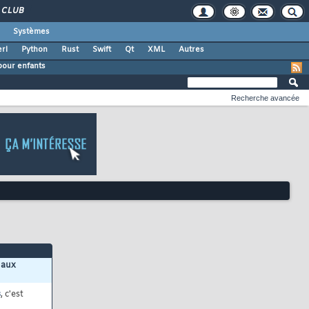
CLUB
Systèmes
rl
Python
Rust
Swift
Qt
XML
Autres
our enfants
Recherche avancée
 aux
s
, c'est