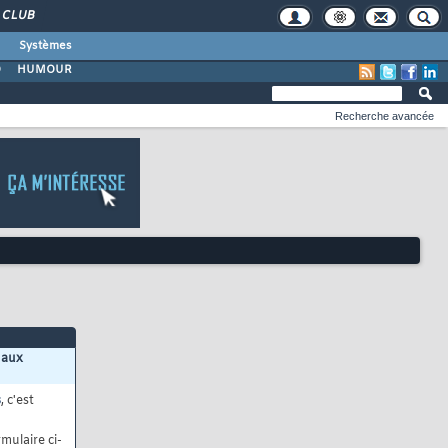
CLUB
Systèmes
O
HUMOUR
Recherche avancée
 aux
s
, c'est
mulaire ci-