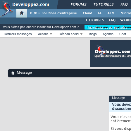
FORUMS
TUTORIELS
FAQ
DI/DSI Solutions d'entreprise
Cloud
IA
ALM
Micros
TUTORIELS
FAQ
WEBIN
Vous n'êtes pas encore inscrit sur Developpez.com ?
Inscrivez-vous gratuitem
Derniers messages
Actions
Réseau social
Blogs
Agenda
Chat
Message
Message
Vous devez
discussion
Vous n'ave
entièrement
Si vous disp