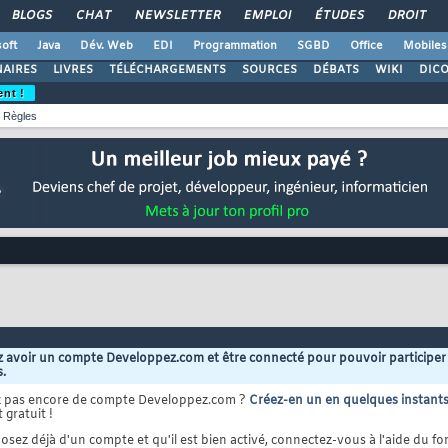
BLOGS
CHAT
NEWSLETTER
EMPLOI
ÉTUDES
DROIT
oft
Java
Dév. Web
EDI
Programmation
SGBD
Office
Mobiles
AIRES
LIVRES
TÉLÉCHARGEMENTS
SOURCES
DÉBATS
WIKI
DIC
ent !
Règles
 avoir un compte Developpez.com et être connecté pour pouvoir participer
s.
z pas encore de compte Developpez.com ?
Créez-en un en quelques instant
 gratuit !
osez déjà d'un compte et qu'il est bien activé, connectez-vous à l'aide du for