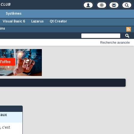
CLUB
Systèmes
Visual Basic 6
Lazarus
Qt Creator
ains
Recherche avancée
 aux
s
, c'est