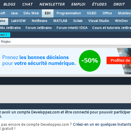
BLOGS
CHAT
NEWSLETTER
EMPLOI
ÉTUDES
DROIT
oft
Java
Dév. Web
EDI
Programmation
SGBD
Office
Mobiles
ains
LabVIEW
NetBeans
MATLAB
Scilab
Visual Studio
WinDev
ités JetBrains
Forum JetBrains
Forum IntelliJ IDEA
Cours et tutoriels JetBr
ent !
Règles
 avoir un compte Developpez.com et être connecté pour pouvoir participer
s.
z pas encore de compte Developpez.com ?
Créez-en un en quelques instant
 gratuit !