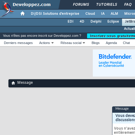
FORUMS
TUTORIELS
FAQ
DI/DSI Solutions d'entreprise
Cloud
IA
ALM
Micros
EDI
4D
Delphi
Eclipse
JetBr
Actual
Vous n'êtes pas encore inscrit sur Developpez.com ?
Inscrivez-vous gratuitem
Derniers messages
Actions
Réseau social
Blogs
Agenda
Chat
Message
Message
Vous devez
discussion
Vous n'ave
entièrement