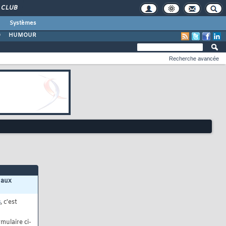
CLUB
Systèmes
O
HUMOUR
Recherche avancée
 aux
s
, c'est
mulaire ci-