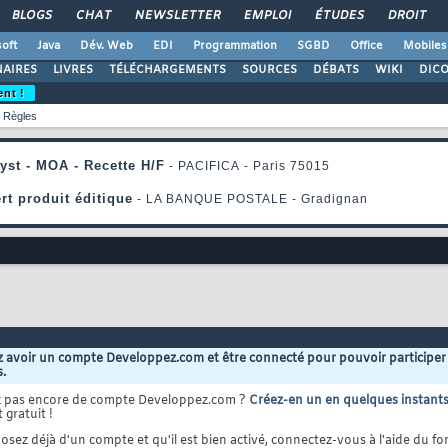
BLOGS
CHAT
NEWSLETTER
EMPLOI
ÉTUDES
DROIT
oft
Java
Dév. Web
EDI
Programmation
SGBD
Office
Mobiles
AIRES
LIVRES
TÉLÉCHARGEMENTS
SOURCES
DÉBATS
WIKI
DIC
ent !
Règles
 avoir un compte Developpez.com et être connecté pour pouvoir participer
s.
z pas encore de compte Developpez.com ?
Créez-en un en quelques instant
 gratuit !
osez déjà d'un compte et qu'il est bien activé, connectez-vous à l'aide du for