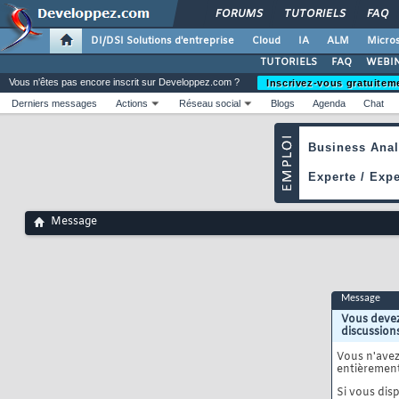
FORUMS
TUTORIELS
FAQ
DI/DSI Solutions d'entreprise
Cloud
IA
ALM
Micros
TUTORIELS
FAQ
WEBIN
Vous n'êtes pas encore inscrit sur Developpez.com ?
Inscrivez-vous gratuitem
Derniers messages
Actions
Réseau social
Blogs
Agenda
Chat
Message
Message
Vous devez
discussion
Vous n'ave
entièrement
Si vous disp