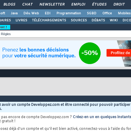
BLOGS
CHAT
NEWSLETTER
EMPLOI
ÉTUDES
DROIT
oft
Java
Dév. Web
EDI
Programmation
SGBD
Office
Mobiles
AIRES
LIVRES
TÉLÉCHARGEMENTS
SOURCES
DÉBATS
WIKI
DIC
ent !
Règles
 avoir un compte Developpez.com et être connecté pour pouvoir participer
s.
z pas encore de compte Developpez.com ?
Créez-en un en quelques instant
 gratuit !
osez déjà d'un compte et qu'il est bien activé, connectez-vous à l'aide du for