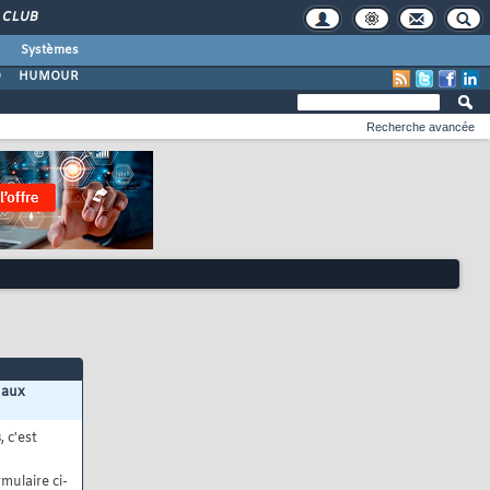
CLUB
Systèmes
O
HUMOUR
Recherche avancée
 aux
s
, c'est
mulaire ci-