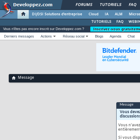
FORUMS
TUTORIELS
FAQ
DI/DSI Solutions d'entreprise
Cloud
IA
ALM
Micros
TUTORIELS
FAQ
WEBIN
Vous n'êtes pas encore inscrit sur Developpez.com ?
Inscrivez-vous gratuitem
Derniers messages
Actions
Réseau social
Blogs
Agenda
Chat
Message
Message
Vous devez
discussion
Vous n'ave
entièrement
Si vous disp