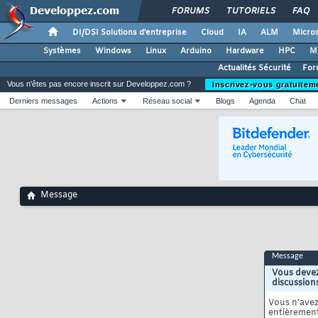
FORUMS
TUTORIELS
FAQ
DI/DSI Solutions d'entreprise
Cloud
IA
ALM
Micros
Systèmes
Windows
Linux
Arduino
Hardware
HPC
M
Actualités Sécurité
For
Vous n'êtes pas encore inscrit sur Developpez.com ?
Inscrivez-vous gratuitem
Derniers messages
Actions
Réseau social
Blogs
Agenda
Chat
Message
Message
Vous devez
discussion
Vous n'ave
entièrement