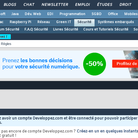
BLOGS
CHAT
NEWSLETTER
EMPLOI
ÉTUDES
DROIT
oft
Java
Dév. Web
EDI
Programmation
SGBD
Office
Mobiles
ac
Raspberry Pi
Réseau
Green IT
Sécurité
Systèmes embarqués
um Sécurité
F.A.Q Sécurité
Livres Sécurité
Cours et Tutoriels Sécurité
So
ent !
Règles
 avoir un compte Developpez.com et être connecté pour pouvoir participer
s.
z pas encore de compte Developpez.com ?
Créez-en un en quelques instant
 gratuit !