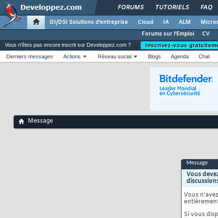
FORUMS
TUTORIELS
FAQ
DI/DSI Solutions d'entreprise
Cloud
IA
ALM
Micros
Forums sur l'Emploi
CV
Vous n'êtes pas encore inscrit sur Developpez.com ?
Inscrivez-vous gratuitem
Derniers messages
Actions
Réseau social
Blogs
Agenda
Chat
Message
Message
Vous devez
discussion
Vous n'ave
entièrement
Si vous disp