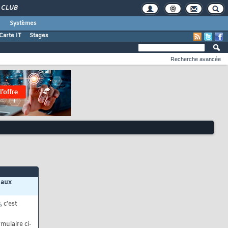
CLUB
Systèmes
Carte IT
Stages
Recherche avancée
 aux
s
, c'est
mulaire ci-