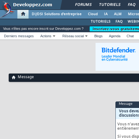
FORUMS
TUTORIELS
FAQ
DI/DSI Solutions d'entreprise
Cloud
IA
ALM
Micros
TUTORIELS
FAQ
WEBIN
Vous n'êtes pas encore inscrit sur Developpez.com ?
Inscrivez-vous gratuitem
Derniers messages
Actions
Réseau social
Blogs
Agenda
Chat
Message
Message
Vous devez
discussion
Vous n'ave
entièrement
Si vous disp