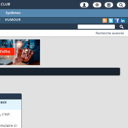
CLUB
Systèmes
O
HUMOUR
Recherche avancée
 aux
s
, c'est
mulaire ci-