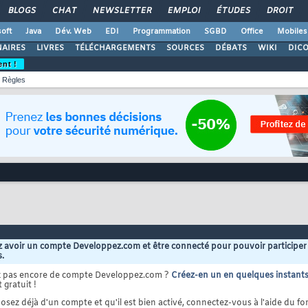
BLOGS
CHAT
NEWSLETTER
EMPLOI
ÉTUDES
DROIT
oft
Java
Dév. Web
EDI
Programmation
SGBD
Office
Mobiles
AIRES
LIVRES
TÉLÉCHARGEMENTS
SOURCES
DÉBATS
WIKI
DIC
ent !
Règles
 avoir un compte Developpez.com et être connecté pour pouvoir participer
s.
z pas encore de compte Developpez.com ?
Créez-en un en quelques instant
 gratuit !
osez déjà d'un compte et qu'il est bien activé, connectez-vous à l'aide du for