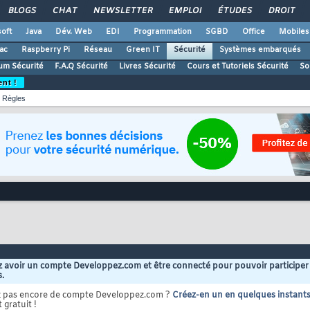
BLOGS
CHAT
NEWSLETTER
EMPLOI
ÉTUDES
DROIT
oft
Java
Dév. Web
EDI
Programmation
SGBD
Office
Mobiles
ac
Raspberry Pi
Réseau
Green IT
Sécurité
Systèmes embarqués
um Sécurité
F.A.Q Sécurité
Livres Sécurité
Cours et Tutoriels Sécurité
So
ent !
Règles
 avoir un compte Developpez.com et être connecté pour pouvoir participer
s.
z pas encore de compte Developpez.com ?
Créez-en un en quelques instant
 gratuit !