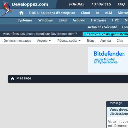
FORUMS
TUTORIELS
FAQ
DI/DSI Solutions d'entreprise
Cloud
IA
ALM
Micros
Systèmes
Windows
Linux
Arduino
Hardware
HPC
M
Actualités Sécurité
For
Vous n'êtes pas encore inscrit sur Developpez.com ?
Inscrivez-vous gratuitem
Derniers messages
Actions
Réseau social
Blogs
Agenda
Chat
Message
Message
Vous devez
discussion
Vous n'ave
entièrement