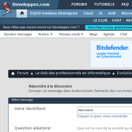
FORUMS
TUTORIELS
FAQ
DI/DSI Solutions d'entreprise
Cloud
IA
ALM
Micros
LE CLUB
CHAT
NE
Vous n'êtes pas encore inscrit sur Developpez.com ?
Inscrivez-vous gratuitem
Derniers messages
Actions
Réseau social
Blogs
Agenda
Chat
Forum
Le club des professionnels en informatique
Evolutio
Répondre à la discussion
Envoyer un message dans la discussion:
Palmarès des correcteu
Votre message
Votre identifiant:
Cliquez ici pour vous connecter.
Question aléatoire:
Quel est le nom de la société qui é