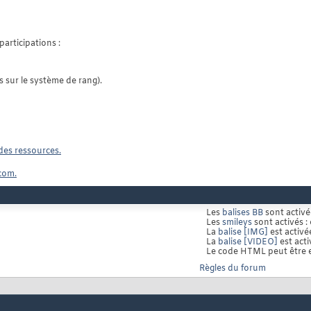
participations :
 sur le système de rang).
des ressources.
com.
Les
balises BB
sont activé
Les
smileys
sont activés :
La
balise [IMG]
est activé
La
balise [VIDEO]
est acti
Le code HTML peut être 
Règles du forum