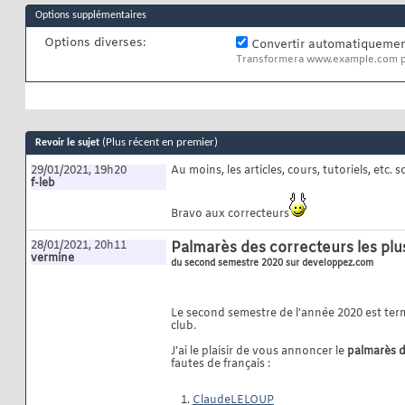
Options supplémentaires
Options diverses:
Convertir automatiquement
Transformera www.example.com p
(Plus récent en premier)
Revoir le sujet
29/01/2021, 19h20
Au moins, les articles, cours, tutoriels, etc. 
f-leb
Bravo aux correcteurs
28/01/2021, 20h11
Palmarès des correcteurs les plus
vermine
du second semestre 2020 sur developpez.com
Le second semestre de l'année 2020 est term
club.
J’ai le plaisir de vous annoncer le
palmarès d
fautes de français :
ClaudeLELOUP