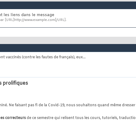
 les liens dans le message
ar [URL]http://www.example.com[/URL].
sont vaccinés (contre les fautes de français), eux...
 prolifiques
iné. Ne faisant pas fi de la Covid-19, nous souhaitons quand même dresser 
es correcteurs
de ce semestre qui relisent tous les cours, tutoriels, traductions