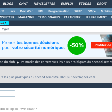
BLOGS
CHAT
NEWSLETTER
EMPLOI
ÉTUDES
DROIT
oft
Java
Dév. Web
EDI
Programmation
SGBD
Office
Mobiles
WSLETTER
MAGAZINE
TÉMOIGNAGES
PARTICIPEZ
HÉBERGEMENT
ent !
Règles
ns du club
Palmarès des correcteurs les plus prolifiques du second sem
rs les plus prolifiques du second semestre 2020 sur developpez.com
dite le logiciel "Windows" ?