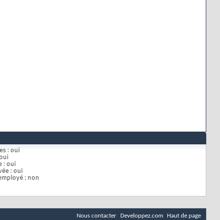
es :
oui
oui
e :
oui
vée :
oui
employé :
non
Nous contacter
Developpez.com
Haut de page