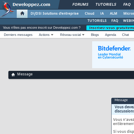
FORUMS
TUTORIELS
FAQ
DI/DSI Solutions d'entreprise
Cloud
IA
ALM
Micros
TUTORIELS
FAQ
WEBIN
Vous n'êtes pas encore inscrit sur Developpez.com ?
Inscrivez-vous gratuitem
Derniers messages
Actions
Réseau social
Blogs
Agenda
Chat
Message
Message
Vous devez
discussion
Vous n'ave
entièrement
Si vous disp