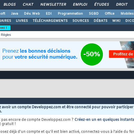
BLOGS
CHAT
NEWSLETTER
EMPLOI
ÉTUDES
DROIT
oft
Java
Dév. Web
EDI
Programmation
SGBD
Office
Mobiles
AIRES
LIVRES
TÉLÉCHARGEMENTS
SOURCES
DÉBATS
WIKI
DIC
ent !
Règles
 avoir un compte Developpez.com et être connecté pour pouvoir participer
s.
z pas encore de compte Developpez.com ?
Créez-en un en quelques instant
 gratuit !
osez déjà d'un compte et qu'il est bien activé, connectez-vous à l'aide du for