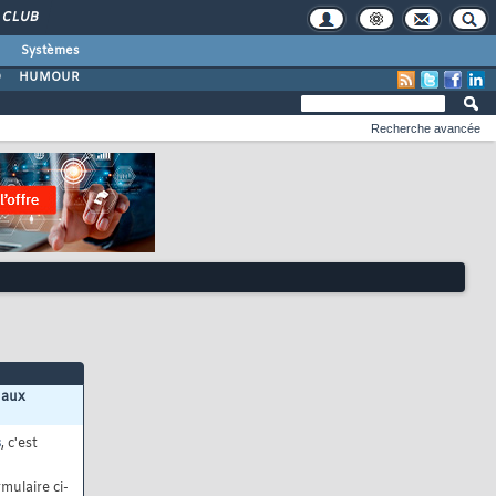
CLUB
Systèmes
O
HUMOUR
Recherche avancée
 aux
s
, c'est
mulaire ci-