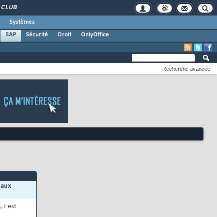
CLUB
Systèmes
SAP
Sécurité
Droit
OnlyOffice
Recherche avancée
 aux
s
, c'est