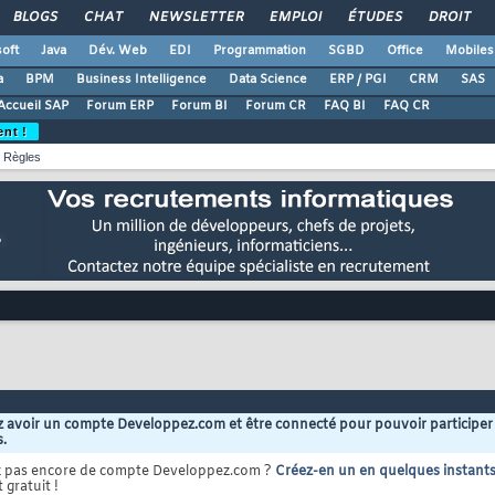
BLOGS
CHAT
NEWSLETTER
EMPLOI
ÉTUDES
DROIT
oft
Java
Dév. Web
EDI
Programmation
SGBD
Office
Mobiles
a
BPM
Business Intelligence
Data Science
ERP / PGI
CRM
SAS
Accueil SAP
Forum ERP
Forum BI
Forum CR
FAQ BI
FAQ CR
ent !
Règles
 avoir un compte Developpez.com et être connecté pour pouvoir participer
s.
z pas encore de compte Developpez.com ?
Créez-en un en quelques instant
 gratuit !