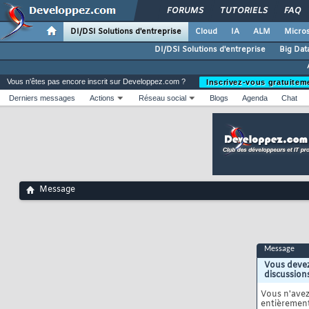
FORUMS
TUTORIELS
FAQ
DI/DSI Solutions d'entreprise
Cloud
IA
ALM
Micros
DI/DSI Solutions d'entreprise
Big Dat
Vous n'êtes pas encore inscrit sur Developpez.com ?
Inscrivez-vous gratuitem
Derniers messages
Actions
Réseau social
Blogs
Agenda
Chat
Message
Message
Vous devez
discussion
Vous n'ave
entièrement