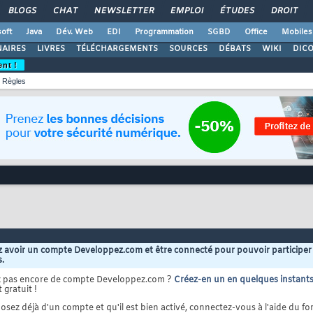
BLOGS
CHAT
NEWSLETTER
EMPLOI
ÉTUDES
DROIT
oft
Java
Dév. Web
EDI
Programmation
SGBD
Office
Mobiles
AIRES
LIVRES
TÉLÉCHARGEMENTS
SOURCES
DÉBATS
WIKI
DIC
ent !
Règles
 avoir un compte Developpez.com et être connecté pour pouvoir participer
s.
z pas encore de compte Developpez.com ?
Créez-en un en quelques instant
 gratuit !
osez déjà d'un compte et qu'il est bien activé, connectez-vous à l'aide du for