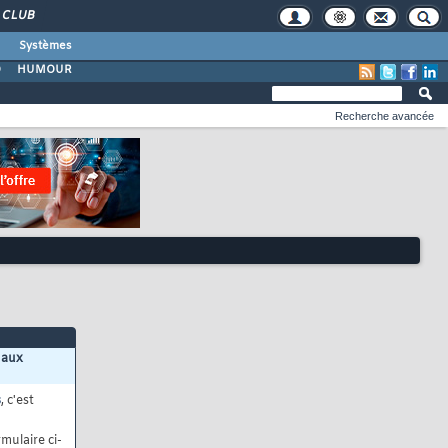
CLUB
Systèmes
O
HUMOUR
Recherche avancée
 aux
s
, c'est
mulaire ci-