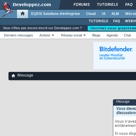
FORUMS
TUTORIELS
FAQ
DI/DSI Solutions d'entreprise
Cloud
IA
ALM
Micros
TUTORIELS
FAQ
WEBIN
Vous n'êtes pas encore inscrit sur Developpez.com ?
Inscrivez-vous gratuitem
Derniers messages
Actions
Réseau social
Blogs
Agenda
Chat
Message
Message
Vous devez
discussion
Vous n'ave
entièrement
Si vous disp