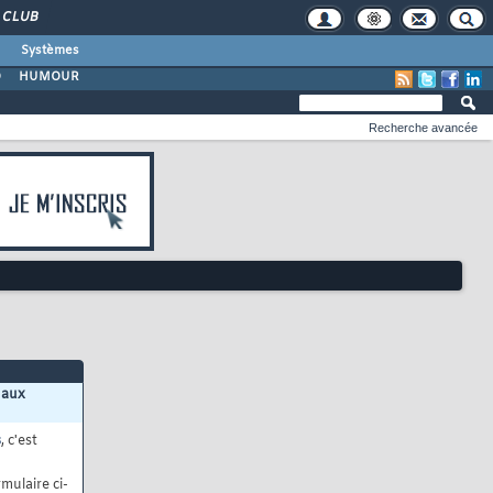
CLUB
Systèmes
O
HUMOUR
Recherche avancée
 aux
s
, c'est
mulaire ci-