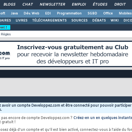
BLOGS
CHAT
NEWSLETTER
EMPLOI
ÉTUDES
DROIT
oft
Java
Dév. Web
EDI
Programmation
SGBD
Office
Mobiles
AIRES
LIVRES
TÉLÉCHARGEMENTS
SOURCES
DÉBATS
WIKI
DIC
ent !
Règles
 avoir un compte Developpez.com et être connecté pour pouvoir participer
s.
z pas encore de compte Developpez.com ?
Créez-en un en quelques instant
 gratuit !
osez déjà d'un compte et qu'il est bien activé, connectez-vous à l'aide du for