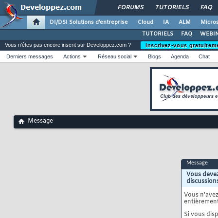
FORUMS
TUTORIELS
FAQ
DI/DSI Solutions d'entreprise
Cloud
IA
ALM
Micros
TUTORIELS
FAQ
WEBIN
Vous n'êtes pas encore inscrit sur Developpez.com ?
Inscrivez-vous gratuitem
Derniers messages
Actions
Réseau social
Blogs
Agenda
Chat
Message
Message
Vous devez
discussion
Vous n'ave
entièrement
Si vous disp