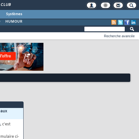
CLUB
Systèmes
O
HUMOUR
Recherche avancée
 aux
s
, c'est
mulaire ci-