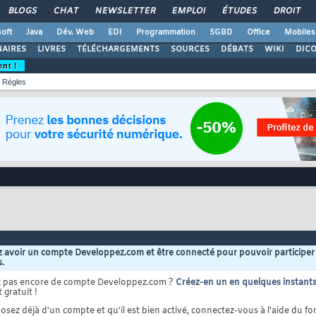
BLOGS
CHAT
NEWSLETTER
EMPLOI
ÉTUDES
DROIT
oft
Java
Dév. Web
EDI
Programmation
SGBD
Office
Mobiles
AIRES
LIVRES
TÉLÉCHARGEMENTS
SOURCES
DÉBATS
WIKI
DIC
ent !
Règles
 avoir un compte Developpez.com et être connecté pour pouvoir participer
s.
z pas encore de compte Developpez.com ?
Créez-en un en quelques instant
 gratuit !
osez déjà d'un compte et qu'il est bien activé, connectez-vous à l'aide du for