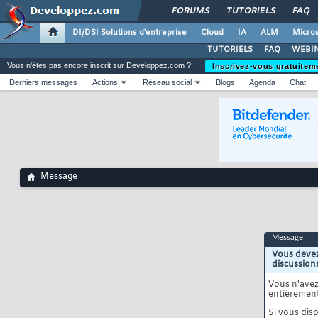
FORUMS
TUTORIELS
FAQ
DI/DSI Solutions d'entreprise
Cloud
IA
ALM
Micros
TUTORIELS
FAQ
WEBIN
Vous n'êtes pas encore inscrit sur Developpez.com ?
Inscrivez-vous gratuitem
Derniers messages
Actions
Réseau social
Blogs
Agenda
Chat
Message
Message
Vous devez
discussion
Vous n'ave
entièrement
Si vous disp