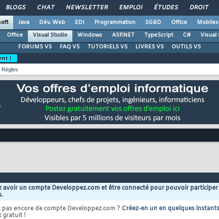
BLOGS
CHAT
NEWSLETTER
EMPLOI
ÉTUDES
DROIT
oft
Java
Dév. Web
EDI
Programmation
SGBD
Office
Mobiles
Office
Visual Studio
Windows
ASP.NET
TypeScript
C#
Visual
FORUMS VS
FAQ VS
TUTORIELS VS
LIVRES VS
OUTILS VS
ent !
Règles
 avoir un compte Developpez.com et être connecté pour pouvoir participer
s.
z pas encore de compte Developpez.com ?
Créez-en un en quelques instant
 gratuit !