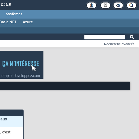
CLUB
Systèmes
 Basic.NET
Azure
Recherche avancée
 aux
s
, c'est