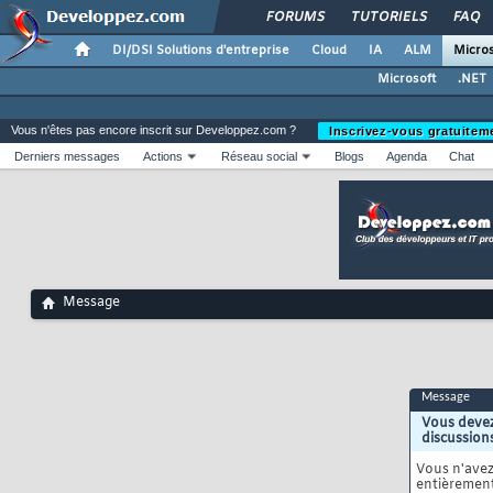
FORUMS
TUTORIELS
FAQ
DI/DSI Solutions d'entreprise
Cloud
IA
ALM
Micros
Microsoft
.NET
Vous n'êtes pas encore inscrit sur Developpez.com ?
Inscrivez-vous gratuitem
Derniers messages
Actions
Réseau social
Blogs
Agenda
Chat
Message
Message
Vous devez
discussion
Vous n'ave
entièrement