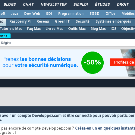
BLOGS
CHAT
NEWSLETTER
EMPLOI
ÉTUDES
DROIT
oft
Java
Dév. Web
EDI
Programmation
SGBD
Office
Mobiles
ac
Raspberry Pi
Réseau
Green IT
Sécurité
Systèmes embarqués
Tutoriels Mac
Faq Mac
Livres Mac
Outils Mac
Blog Mac
iOS
Objectiv
ent !
Règles
 avoir un compte Developpez.com et être connecté pour pouvoir participer
s.
z pas encore de compte Developpez.com ?
Créez-en un en quelques instant
 gratuit !