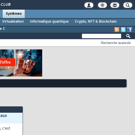
CLUB
Systèmes
Virtualisation
Informatique quantique
Crypto, NFT & Blockchain
e C
Recherche avancée
 aux
s
, c'est