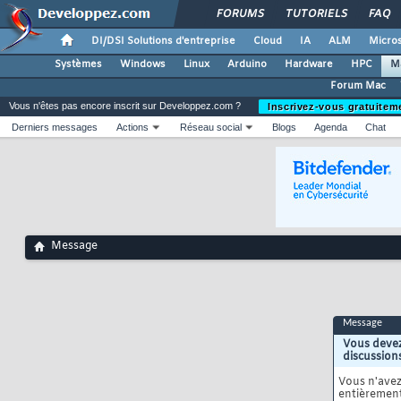
FORUMS
TUTORIELS
FAQ
DI/DSI Solutions d'entreprise
Cloud
IA
ALM
Micros
Systèmes
Windows
Linux
Arduino
Hardware
HPC
M
Forum Mac
Vous n'êtes pas encore inscrit sur Developpez.com ?
Inscrivez-vous gratuitem
Derniers messages
Actions
Réseau social
Blogs
Agenda
Chat
Message
Message
Vous devez
discussion
Vous n'ave
entièrement