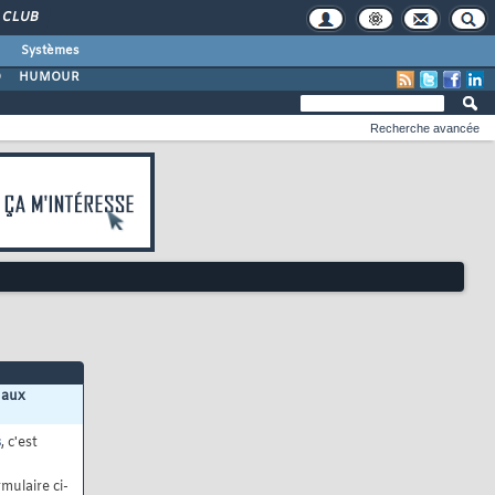
CLUB
Systèmes
O
HUMOUR
Recherche avancée
 aux
s
, c'est
mulaire ci-