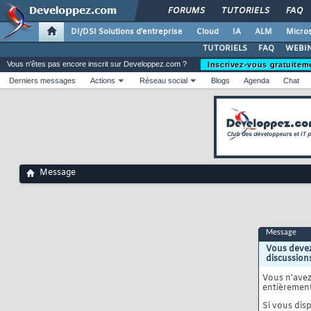
FORUMS
TUTORIELS
FAQ
DI/DSI Solutions d'entreprise
Cloud
IA
ALM
Micros
TUTORIELS
FAQ
WEBIN
Vous n'êtes pas encore inscrit sur Developpez.com ?
Inscrivez-vous gratuitem
Derniers messages
Actions
Réseau social
Blogs
Agenda
Chat
Message
Message
Vous devez
discussion
Vous n'ave
entièrement
Si vous disp