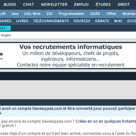
BLOGS
CHAT
NEWSLETTER
EMPLOI
ÉTUDES
DROIT
oft
Java
Dév. Web
EDI
Programmation
SGBD
Office
Mobiles
AIRES
LIVRES
TÉLÉCHARGEMENTS
SOURCES
DÉBATS
WIKI
DIC
ent !
Règles
 avoir un compte Developpez.com et être connecté pour pouvoir participer
s.
z pas encore de compte Developpez.com ?
Créez-en un en quelques instant
 gratuit !
osez déjà d'un compte et qu'il est bien activé, connectez-vous à l'aide du for