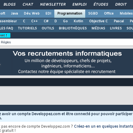
BLOGS
CHAT
NEWSLETTER
EMPLOI
ÉTUDES
DROIT
oft
Java
Dév. Web
EDI
Programmation
SGBD
Office
Mobiles
ssembleur
C
C++
C#
D
Go
Kotlin
Objective C
Pascal
Pe
LES FAQ
TUTORIELS
OUTILS
BIBLIOTHÈQUES
MÉDIAS
LIVRES
SO
ent !
Règles
 avoir un compte Developpez.com et être connecté pour pouvoir participer
s.
z pas encore de compte Developpez.com ?
Créez-en un en quelques instant
 gratuit !