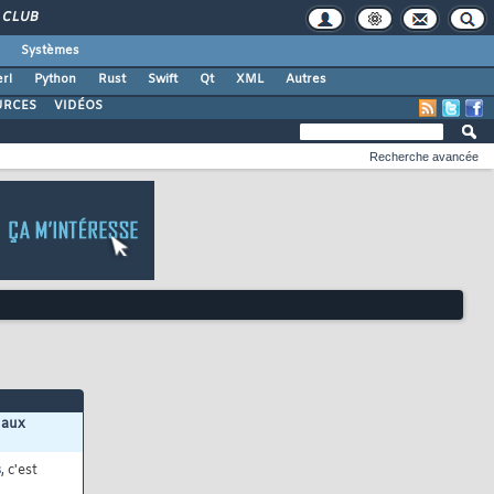
CLUB
Systèmes
rl
Python
Rust
Swift
Qt
XML
Autres
URCES
VIDÉOS
Recherche avancée
 aux
s
, c'est