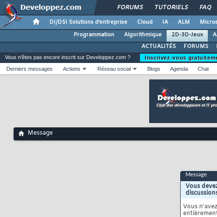
FORUMS
TUTORIELS
FAQ
DI/DSI Solutions d'entreprise
Cloud
IA
ALM
Micros
Programmation
Algorithmique
2D-3D-Jeux
A
ACTUALITÉS
FORUMS
Vous n'êtes pas encore inscrit sur Developpez.com ?
Inscrivez-vous gratuitem
Derniers messages
Actions
Réseau social
Blogs
Agenda
Chat
Message
Message
Vous devez
discussion
Vous n'ave
entièrement