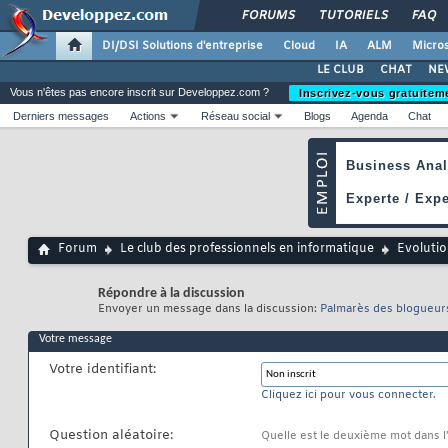
FORUMS
TUTORIELS
FAQ
DI/DSI Solutions d'entreprise
Cloud
IA
ALM
Micros
LE CLUB
CHAT
NE
Vous n'êtes pas encore inscrit sur Developpez.com ?
Inscrivez-vous gratuitem
Derniers messages
Actions
Réseau social
Blogs
Agenda
Chat
Forum
Le club des professionnels en informatique
Evolutio
Répondre à la discussion
Envoyer un message dans la discussion:
Palmarès des blogueurs
Votre message
Votre identifiant:
Cliquez ici pour vous connecter.
Question aléatoire:
Quelle est le deuxième mot dans l'