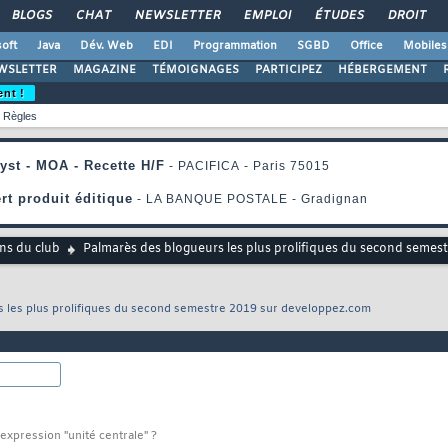
BLOGS
CHAT
NEWSLETTER
EMPLOI
ÉTUDES
DROIT
oft
Java
Dév. Web
EDI
Programmation
SGBD
Office
Mobiles
WSLETTER
MAGAZINE
TÉMOIGNAGES
PARTICIPEZ
HÉBERGEMENT
ent !
Règles
ns du club
Palmarès des blogueurs les plus prolifiques du second semes
 les plus prolifiques du second semestre 2019 sur developpez.com
expression "unité centrale" ?