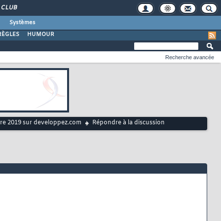
CLUB
Systèmes
RÈGLES
HUMOUR
Recherche avancée
tre 2019 sur developpez.com
Répondre à la discussion