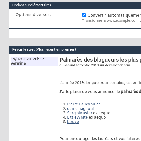
Options supplémentaires
Options diverses:
Convertir automatiquement
Transformera www.example.com p
(Plus récent en premier)
Revoir le sujet
19/02/2020, 20h17
Palmarès des blogueurs les plus p
vermine
du second semestre 2019 sur developpez.com
L'année 2019, longue pour certains, est enfi
J’ai le plaisir de vous annoncer le
palmarès 
Pierre Fauconnier
danielhagnoul
SergioMaster
ex aequo
LittleWhite
ex aequo
bouye
Pour encourager les lauréats et vos futures 