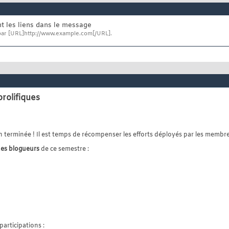
 les liens dans le message
ar [URL]http://www.example.com[/URL].
rolifiques
n terminée ! Il est temps de récompenser les efforts déployés par les membre
des blogueurs
de ce semestre :
participations :