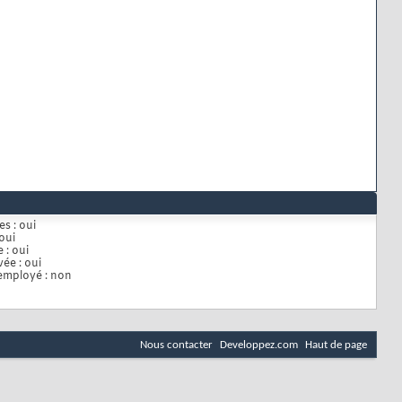
es :
oui
oui
e :
oui
vée :
oui
employé :
non
Nous contacter
Developpez.com
Haut de page