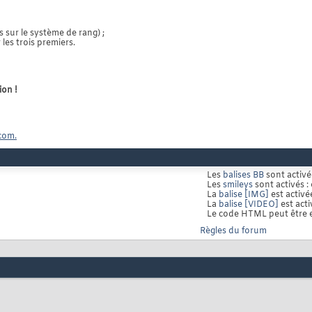
 sur le système de rang) ;
les trois premiers.
ion !
com.
Les
balises BB
sont activé
Les
smileys
sont activés :
La
balise [IMG]
est activé
La
balise [VIDEO]
est acti
Le code HTML peut être 
Règles du forum