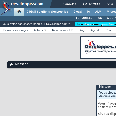
FORUMS
TUTORIELS
FAQ
DI/DSI Solutions d'entreprise
Cloud
IA
ALM
Micros
TUTORIELS
FAQ
WEBIN
Vous n'êtes pas encore inscrit sur Developpez.com ?
Inscrivez-vous gratuitem
Derniers messages
Actions
Réseau social
Blogs
Agenda
Chat
Message
Message
Vous devez
discussion
Vous n'ave
entièrement
Si vous disp