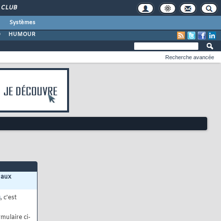
CLUB
Systèmes
O
HUMOUR
Recherche avancée
 aux
s
, c'est
mulaire ci-