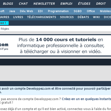
BLOGS
CHAT
NEWSLETTER
EMPLOI
ÉTUDES
DROIT
oft
Java
Dév. Web
EDI
Programmation
SGBD
Office
Mobiles
AIRES
LIVRES
TÉLÉCHARGEMENTS
SOURCES
DÉBATS
WIKI
DIC
ent !
Règles
 avoir un compte Developpez.com et être connecté pour pouvoir participer
s.
z pas encore de compte Developpez.com ?
Créez-en un en quelques instant
 gratuit !
osez déjà d'un compte et qu'il est bien activé, connectez-vous à l'aide du for