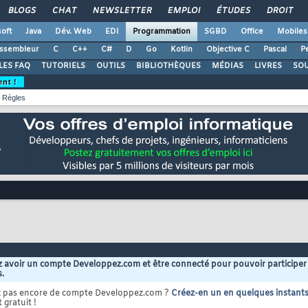
BLOGS
CHAT
NEWSLETTER
EMPLOI
ÉTUDES
DROIT
oft
Java
Dév. Web
EDI
Programmation
SGBD
Office
Mobiles
ssembleur
C
C++
C#
D
Go
Kotlin
Objective C
Pascal
Pe
LES FAQ
TUTORIELS
OUTILS
BIBLIOTHÈQUES
MÉDIAS
LIVRES
SO
ent !
Règles
 avoir un compte Developpez.com et être connecté pour pouvoir participer
s.
z pas encore de compte Developpez.com ?
Créez-en un en quelques instant
 gratuit !