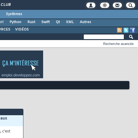
CLUB
Systèmes
rl
Python
Rust
Swift
Qt
XML
Autres
URCES
VIDÉOS
Recherche avancée
 aux
s
, c'est