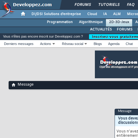
FORUMS
TUTORIELS
FAQ
DI/DSI Solutions d'entreprise
Cloud
IA
ALM
Micros
Programmation
Algorithmique
2D-3D-Jeux
A
ACTUALITÉS
FORUMS
Vous n'êtes pas encore inscrit sur Developpez.com ?
Inscrivez-vous gratuitem
Derniers messages
Actions
Réseau social
Blogs
Agenda
Chat
Message
Message
Vous devez
discussion
Vous n'ave
entièrement