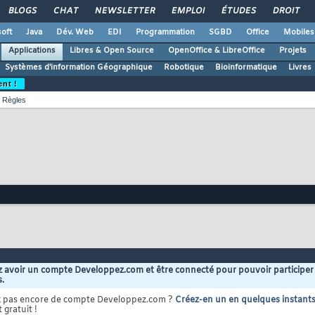
BLOGS
CHAT
NEWSLETTER
EMPLOI
ÉTUDES
DROIT
oft
Java
Dév. Web
EDI
Programmation
SGBD
Office
Mobiles
Applications
Libres & Open Source
OpenOffice & LibreOffice
Projets
Systèmes d'information Géographique
Robotique
Bioinformatique
Livres
ent !
Règles
 avoir un compte Developpez.com et être connecté pour pouvoir participer
s.
z pas encore de compte Developpez.com ?
Créez-en un en quelques instant
 gratuit !