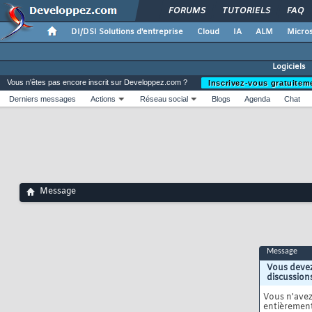
FORUMS
TUTORIELS
FAQ
DI/DSI Solutions d'entreprise
Cloud
IA
ALM
Micros
Logiciels
Vous n'êtes pas encore inscrit sur Developpez.com ?
Inscrivez-vous gratuitem
Derniers messages
Actions
Réseau social
Blogs
Agenda
Chat
Message
Message
Vous devez
discussion
Vous n'ave
entièrement