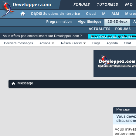
FORUMS
TUTORIELS
FAQ
DI/DSI Solutions d'entreprise
Cloud
IA
ALM
Micros
Programmation
Algorithmique
2D-3D-Jeux
A
ACTUALITÉS
FORUMS
Vous n'êtes pas encore inscrit sur Developpez.com ?
Inscrivez-vous gratuitem
Derniers messages
Actions
Réseau social
Blogs
Agenda
Chat
Message
Message
Vous devez
discussion
Vous n'ave
entièrement