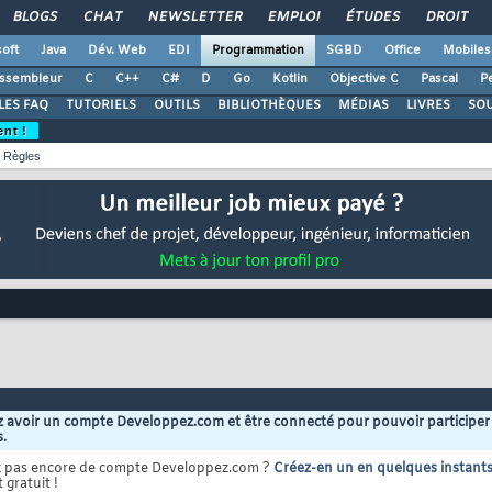
BLOGS
CHAT
NEWSLETTER
EMPLOI
ÉTUDES
DROIT
oft
Java
Dév. Web
EDI
Programmation
SGBD
Office
Mobiles
ssembleur
C
C++
C#
D
Go
Kotlin
Objective C
Pascal
Pe
LES FAQ
TUTORIELS
OUTILS
BIBLIOTHÈQUES
MÉDIAS
LIVRES
SO
ent !
Règles
 avoir un compte Developpez.com et être connecté pour pouvoir participer
s.
z pas encore de compte Developpez.com ?
Créez-en un en quelques instant
 gratuit !