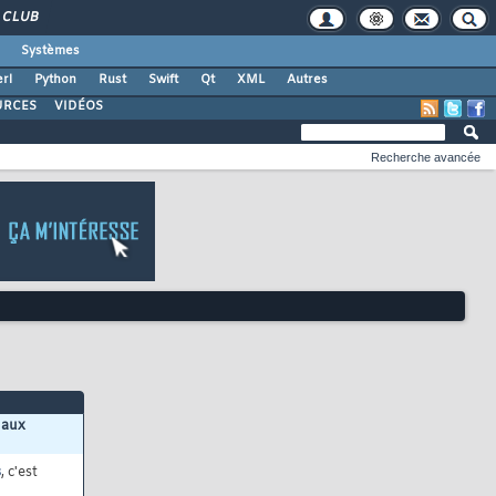
CLUB
Systèmes
rl
Python
Rust
Swift
Qt
XML
Autres
URCES
VIDÉOS
Recherche avancée
 aux
s
, c'est