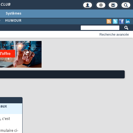
CLUB
Systèmes
O
HUMOUR
Recherche avancée
 aux
s
, c'est
mulaire ci-