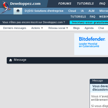
FORUMS
TUTORIELS
FAQ
DI/DSI Solutions d'entreprise
Cloud
IA
ALM
Micros
TUTORIELS
FAQ
WEBIN
Vous n'êtes pas encore inscrit sur Developpez.com ?
Inscrivez-vous gratuitem
Derniers messages
Actions
Réseau social
Blogs
Agenda
Chat
Message
Message
Vous devez
discussion
Vous n'ave
entièrement
Si vous disp