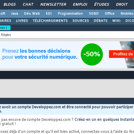
BLOGS
CHAT
NEWSLETTER
EMPLOI
ÉTUDES
DROIT
oft
Java
Dév. Web
EDI
Programmation
SGBD
Office
Mobiles
AIRES
LIVRES
TÉLÉCHARGEMENTS
SOURCES
DÉBATS
WIKI
DIC
ent !
Règles
 avoir un compte Developpez.com et être connecté pour pouvoir participer
s.
z pas encore de compte Developpez.com ?
Créez-en un en quelques instant
 gratuit !
osez déjà d'un compte et qu'il est bien activé, connectez-vous à l'aide du for