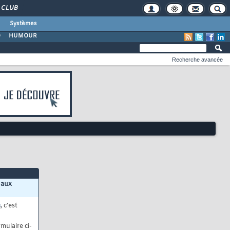
CLUB
Systèmes
O
HUMOUR
Recherche avancée
 aux
s
, c'est
mulaire ci-