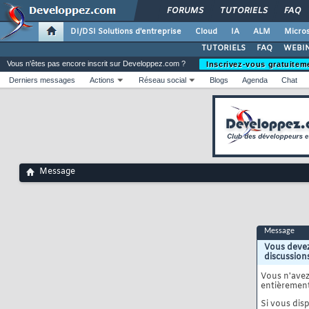
FORUMS
TUTORIELS
FAQ
DI/DSI Solutions d'entreprise
Cloud
IA
ALM
Micros
TUTORIELS
FAQ
WEBIN
Vous n'êtes pas encore inscrit sur Developpez.com ?
Inscrivez-vous gratuitem
Derniers messages
Actions
Réseau social
Blogs
Agenda
Chat
Message
Message
Vous devez
discussion
Vous n'ave
entièrement
Si vous disp