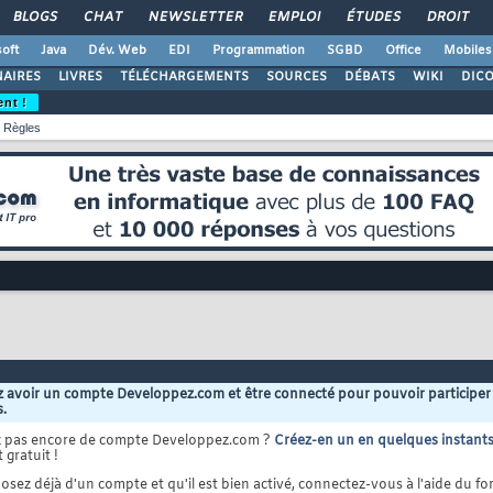
BLOGS
CHAT
NEWSLETTER
EMPLOI
ÉTUDES
DROIT
oft
Java
Dév. Web
EDI
Programmation
SGBD
Office
Mobiles
AIRES
LIVRES
TÉLÉCHARGEMENTS
SOURCES
DÉBATS
WIKI
DIC
ent !
Règles
 avoir un compte Developpez.com et être connecté pour pouvoir participer
s.
z pas encore de compte Developpez.com ?
Créez-en un en quelques instant
 gratuit !
osez déjà d'un compte et qu'il est bien activé, connectez-vous à l'aide du for