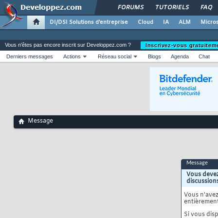
FORUMS
TUTORIELS
FAQ
DI/DSI Solutions d'entreprise
Cloud
IA
ALM
Micros
Vous n'êtes pas encore inscrit sur Developpez.com ?
Inscrivez-vous gratuitem
Derniers messages
Actions
Réseau social
Blogs
Agenda
Chat
Message
Message
Vous devez
discussion
Vous n'ave
entièrement
Si vous disp