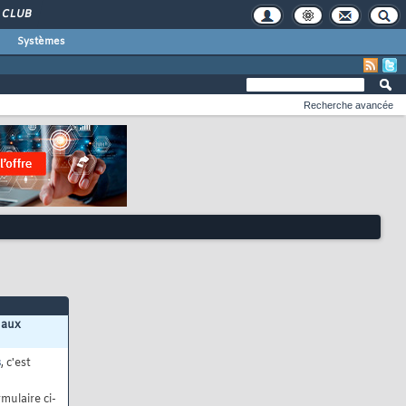
CLUB
Systèmes
Recherche avancée
 aux
s
, c'est
mulaire ci-