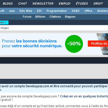
BLOGS
CHAT
NEWSLETTER
EMPLOI
ÉTUDES
DROIT
oft
Java
Dév. Web
EDI
Programmation
SGBD
Office
Mobiles
Forum
Bêtisier
Citations
Blagues
ent !
Règles
 avoir un compte Developpez.com et être connecté pour pouvoir participer
s.
z pas encore de compte Developpez.com ?
Créez-en un en quelques instant
 gratuit !
osez déjà d'un compte et qu'il est bien activé, connectez-vous à l'aide du for