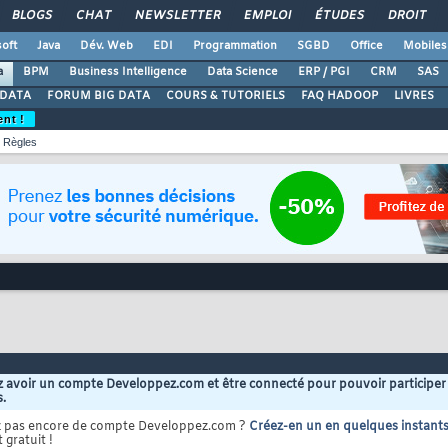
BLOGS
CHAT
NEWSLETTER
EMPLOI
ÉTUDES
DROIT
oft
Java
Dév. Web
EDI
Programmation
SGBD
Office
Mobiles
a
BPM
Business Intelligence
Data Science
ERP / PGI
CRM
SAS
 DATA
FORUM BIG DATA
COURS & TUTORIELS
FAQ HADOOP
LIVRES
ent !
Règles
 avoir un compte Developpez.com et être connecté pour pouvoir participer
s.
z pas encore de compte Developpez.com ?
Créez-en un en quelques instant
 gratuit !