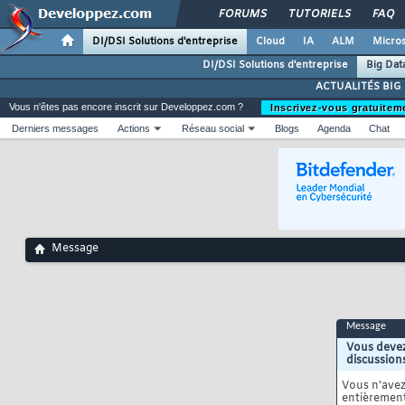
FORUMS
TUTORIELS
FAQ
DI/DSI Solutions d'entreprise
Cloud
IA
ALM
Micros
DI/DSI Solutions d'entreprise
Big Dat
ACTUALITÉS BIG
Vous n'êtes pas encore inscrit sur Developpez.com ?
Inscrivez-vous gratuitem
Derniers messages
Actions
Réseau social
Blogs
Agenda
Chat
Message
Message
Vous devez
discussion
Vous n'ave
entièrement