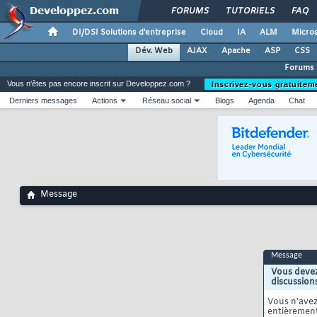
FORUMS
TUTORIELS
FAQ
DI/DSI Solutions d'entreprise
Cloud
IA
ALM
Micros
Dév. Web
AJAX
Apache
ASP
CSS
Forums
Vous n'êtes pas encore inscrit sur Developpez.com ?
Inscrivez-vous gratuitem
Derniers messages
Actions
Réseau social
Blogs
Agenda
Chat
Message
Message
Vous devez
discussion
Vous n'ave
entièrement