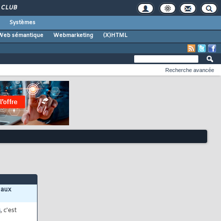
CLUB
Systèmes
Web sémantique
Webmarketing
(X)HTML
Recherche avancée
 aux
s
, c'est