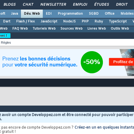
BLOGS
CHAT
NEWSLETTER
EMPLOI
ÉTUDES
DROIT
oft
Java
Dév. Web
EDI
Programmation
SGBD
Office
Mobiles
Dart
Flash / Flex
JavaScript
NodeJS
PHP
Ruby
TypeScript
 Web
FAQ Web
Tutoriels Web
Sources Web
Livres Web
Outils Web
ent !
Règles
 avoir un compte Developpez.com et être connecté pour pouvoir participer
s.
z pas encore de compte Developpez.com ?
Créez-en un en quelques instant
 gratuit !