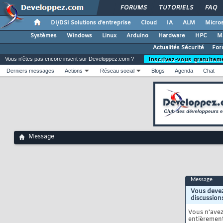
FORUMS
TUTORIELS
FAQ
DI/DSI Solutions d'entreprise
Cloud
IA
ALM
Micros
Systèmes
Windows
Linux
Arduino
Hardware
HPC
M
Actualités Sécurité
For
Vous n'êtes pas encore inscrit sur Developpez.com ?
Inscrivez-vous gratuitem
Derniers messages
Actions
Réseau social
Blogs
Agenda
Chat
Message
Message
Vous devez
discussion
Vous n'ave
entièrement