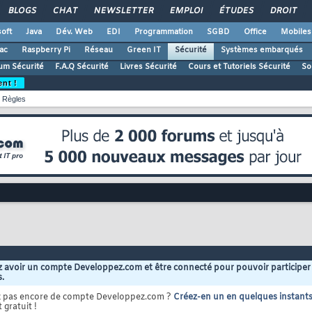
BLOGS
CHAT
NEWSLETTER
EMPLOI
ÉTUDES
DROIT
oft
Java
Dév. Web
EDI
Programmation
SGBD
Office
Mobiles
ac
Raspberry Pi
Réseau
Green IT
Sécurité
Systèmes embarqués
um Sécurité
F.A.Q Sécurité
Livres Sécurité
Cours et Tutoriels Sécurité
So
ent !
Règles
 avoir un compte Developpez.com et être connecté pour pouvoir participer
s.
z pas encore de compte Developpez.com ?
Créez-en un en quelques instant
 gratuit !