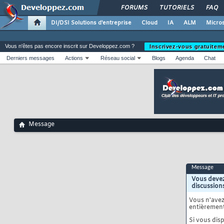
FORUMS
TUTORIELS
FAQ
DI/DSI Solutions d'entreprise
Cloud
IA
ALM
Micros
Vous n'êtes pas encore inscrit sur Developpez.com ?
Inscrivez-vous gratuitem
Derniers messages
Actions
Réseau social
Blogs
Agenda
Chat
Message
Message
Vous devez
discussion
Vous n'ave
entièrement
Si vous disp