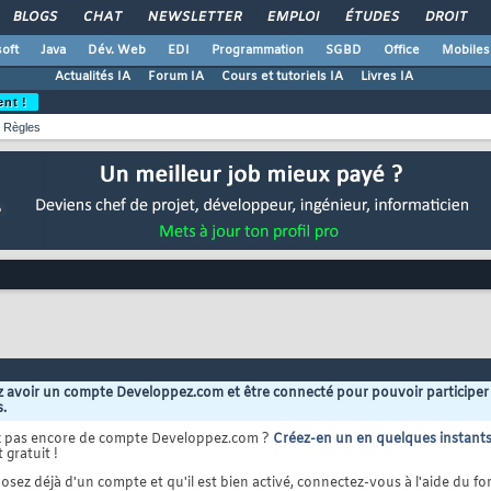
BLOGS
CHAT
NEWSLETTER
EMPLOI
ÉTUDES
DROIT
oft
Java
Dév. Web
EDI
Programmation
SGBD
Office
Mobiles
Actualités IA
Forum IA
Cours et tutoriels IA
Livres IA
ent !
Règles
 avoir un compte Developpez.com et être connecté pour pouvoir participer
s.
z pas encore de compte Developpez.com ?
Créez-en un en quelques instant
 gratuit !
osez déjà d'un compte et qu'il est bien activé, connectez-vous à l'aide du for