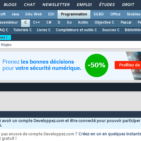
BLOGS
CHAT
NEWSLETTER
EMPLOI
ÉTUDES
DROIT
oft
Java
Dév. Web
EDI
Programmation
SGBD
Office
Mobiles
ssembleur
C
C++
C#
D
Go
Kotlin
Objective C
Pascal
Pe
AQ C
Tutoriels C
Livres C
Compilateurs et outils C
Sources C
Bibliothè
ent !
Règles
 avoir un compte Developpez.com et être connecté pour pouvoir participer
s.
z pas encore de compte Developpez.com ?
Créez-en un en quelques instant
 gratuit !