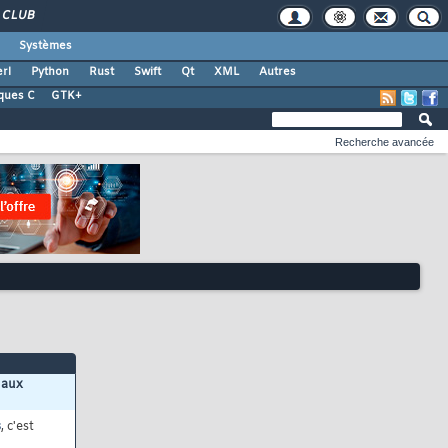
CLUB
Systèmes
rl
Python
Rust
Swift
Qt
XML
Autres
ques C
GTK+
Recherche avancée
 aux
s
, c'est