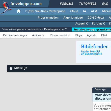
FORUMS
TUTORIELS
FAQ
DI/DSI Solutions d'entreprise
Cloud
IA
ALM
Micros
Programmation
Algorithmique
2D-3D-Jeux
A
Accueil C
Forums C
F
Vous n'êtes pas encore inscrit sur Developpez.com ?
Inscrivez-vous gratuitem
Derniers messages
Actions
Réseau social
Blogs
Agenda
Chat
Message
Message
Vous devez
discussion
Vous n'ave
entièrement