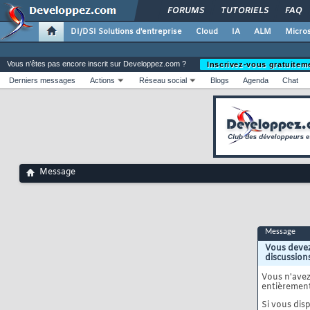
FORUMS
TUTORIELS
FAQ
DI/DSI Solutions d'entreprise
Cloud
IA
ALM
Micros
Vous n'êtes pas encore inscrit sur Developpez.com ?
Inscrivez-vous gratuitem
Derniers messages
Actions
Réseau social
Blogs
Agenda
Chat
Message
Message
Vous devez
discussion
Vous n'ave
entièrement
Si vous disp