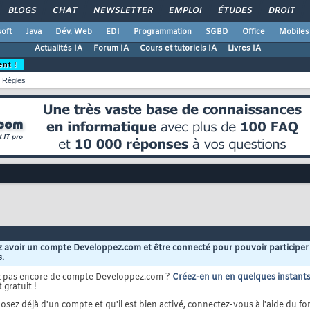
BLOGS
CHAT
NEWSLETTER
EMPLOI
ÉTUDES
DROIT
oft
Java
Dév. Web
EDI
Programmation
SGBD
Office
Mobiles
Actualités IA
Forum IA
Cours et tutoriels IA
Livres IA
ent !
Règles
 avoir un compte Developpez.com et être connecté pour pouvoir participer
s.
z pas encore de compte Developpez.com ?
Créez-en un en quelques instant
 gratuit !
osez déjà d'un compte et qu'il est bien activé, connectez-vous à l'aide du for